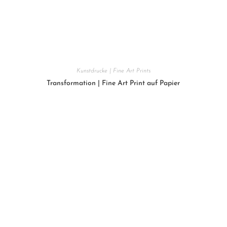
Kunstdrucke | Fine Art Prints
Transformation | Fine Art Print auf Papier
210
€
In den Warenkorb