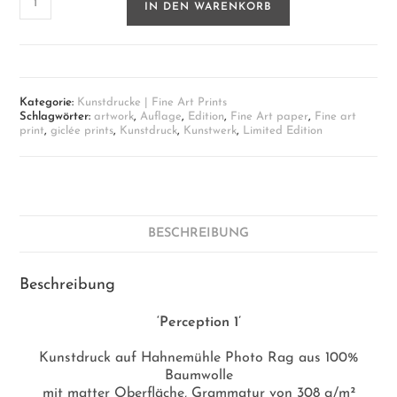
IN DEN WARENKORB
1
|
Fine
Art
Print
auf
Kategorie:
Kunstdrucke | Fine Art Prints
Papier
Schlagwörter:
artwork
,
Auflage
,
Edition
,
Fine Art paper
,
Fine art
Menge
print
,
giclée prints
,
Kunstdruck
,
Kunstwerk
,
Limited Edition
BESCHREIBUNG
Beschreibung
‘Perception 1’
Kunstdruck auf Hahnemühle Photo Rag aus 100%
Baumwolle
mit matter Oberfläche, Grammatur von 308 g/m²