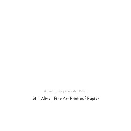
Kunstdrucke | Fine Art Prints
Still Alive | Fine Art Print auf Papier
150
€
In den Warenkorb