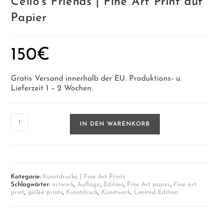
Cello’s Friends | Fine Art Print auf
Papier
150
€
Gratis Versand innerhalb der EU. Produktions- u.
Lieferzeit 1 – 2 Wochen.
Cello's
IN DEN WARENKORB
Friends
|
Fine
Art
Print
auf
Kategorie:
Kunstdrucke | Fine Art Prints
Papier
Schlagwörter:
artwork
,
Auflage
,
Edition
,
Fine Art paper
,
Fine art
Menge
print
,
giclée prints
,
Kunstdruck
,
Kunstwerk
,
Limited Edition