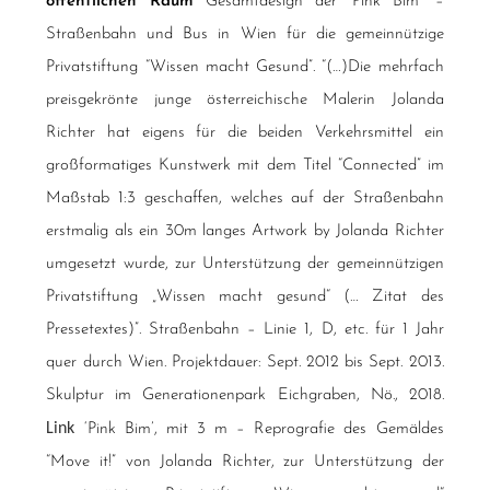
öffentlichen Raum
Gesamtdesign der ‘Pink Bim’ –
Straßenbahn und Bus in Wien für die gemeinnützige
Privatstiftung “Wissen macht Gesund”. “(…)Die mehrfach
preisgekrönte junge österreichische Malerin Jolanda
Richter hat eigens für die beiden Verkehrsmittel ein
großformatiges Kunstwerk mit dem Titel “Connected” im
Maßstab 1:3 geschaffen, welches auf der Straßenbahn
erstmalig als ein 30m langes Artwork by Jolanda Richter
umgesetzt wurde, zur Unterstützung der gemeinnützigen
Privatstiftung „Wissen macht gesund“ (… Zitat des
Pressetextes)”. Straßenbahn – Linie 1, D, etc. für 1 Jahr
quer durch Wien. Projektdauer: Sept. 2012 bis Sept. 2013.
Skulptur im Generationenpark Eichgraben, Nö., 2018.
Link
‘Pink Bim’, mit 3 m – Reprografie des Gemäldes
“Move it!” von Jolanda Richter, zur Unterstützung der