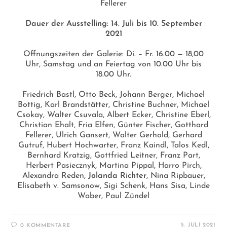
Fellerer
Dauer der Ausstelling: 14. Juli bis 10. September
2021
Offnungszeiten der Galerie: Di. – Fr. 16.00 — 18,00
Uhr, Samstag und an Feiertag von 10.00 Uhr bis
18.00 Uhr.
Friedrich Bastl, Otto Beck, Johann Berger, Michael
Bottig, Karl Brandstätter, Christine Buchner, Michael
Csokay, Walter Csuvala, Albert Ecker, Christine Eberl,
Christian Ehalt, Fria Elfen, Günter Fischer, Gotthard
Fellerer, Ulrich Gansert, Walter Gerhold, Gerhard
Gutruf, Hubert Hochwarter, Franz Kaindl, Talos Kedl,
Bernhard Kratzig, Gottfried Leitner, Franz Part,
Herbert Pasiecznyk, Martina Pippal, Harro Pirch,
Alexandra Reden,
Jolanda Richter
, Nina Ripbauer,
Elisabeth v. Samsonow, Sigi Schenk, Hans Sisa, Linde
Waber, Paul Zündel
5. JULI 2021
0 KOMMENTARE