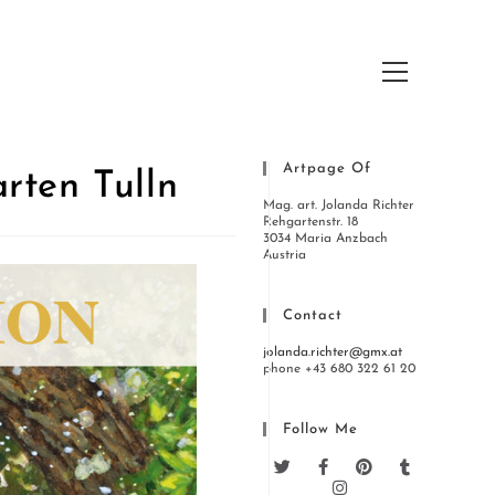
Artpage Of
rten Tulln
Mag. art. Jolanda Richter
Rehgartenstr. 18
3034 Maria Anzbach
Austria
Contact
jolanda.richter@gmx.at
phone +43 680 322 61 20
Follow Me