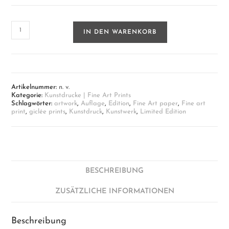
Winchester
IN DEN WARENKORB
Cathedral
|
Fine
Art
Print
auf
Artikelnummer:
n. v.
Papier
Kategorie:
Kunstdrucke | Fine Art Prints
Menge
Schlagwörter:
artwork
,
Auflage
,
Edition
,
Fine Art paper
,
Fine art
print
,
giclée prints
,
Kunstdruck
,
Kunstwerk
,
Limited Edition
BESCHREIBUNG
ZUSÄTZLICHE INFORMATIONEN
Beschreibung