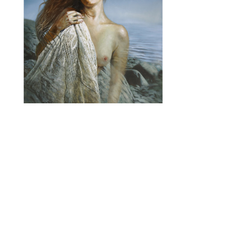
Kunstdrucke | Fine Art Prints
True Self | Fine Art Print auf Papier
240
€