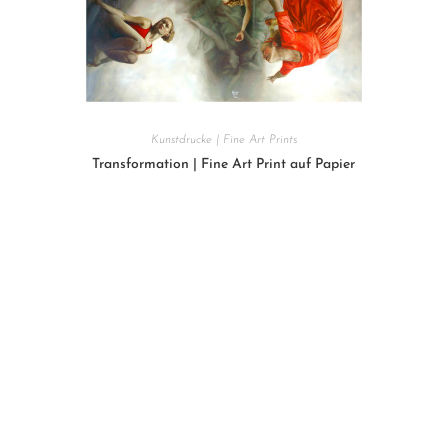
Kunstdrucke | Fine Art Prints
Transformation | Fine Art Print auf Papier
210
€
In den Warenkorb