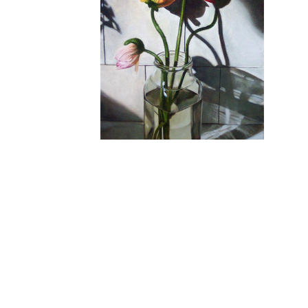
Kunstdrucke | Fine Art Prints
Still Alive | Fine Art Print auf Papier
150
€
In den Warenkorb