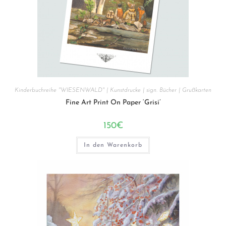
Kinderbuchreihe "WIESENWALD" | Kunstdrucke | sign. Bücher | Grußkarten
Fine Art Print On Paper ‘Grisi’
150
€
In den Warenkorb