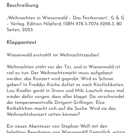
Beschreibung
„Weihnachten in Wiesenwald – Das Festkonzert“, G & G
– Verlag, Edition Nilpferd, ISBN 978-3-7074-5298-3, 80
Seiten, 2023.
Klappentext
Wiesenwald erstrahlt im Weihnachtszauber!
Weihnachten steht vor der Tür, und in Wiesenwald ist
viel zu tun: Der Weihnachtsmarkt muss aufgebaut
werden, das Konzert wird geprobt. Wird es Schnee
geben? In Freddys Küche duftet es nach Köstlichkeiten,
Lou Knaller gerät in Stress und Miki Lautsch muss mal
wieder dafür sorgen, dass alles klappt. Da verschwindet
der temperamentvolle Dirigent Grillinger, Elsa
Rotkehlchen macht sich auf die Suche. Wird sie das
Weihnachtskonzert retten können?
Ein neues Abenteuer von Stephan Wolf mit den
beliebten Bewohnern von Wiesenwald! Gemütlich, witzig,