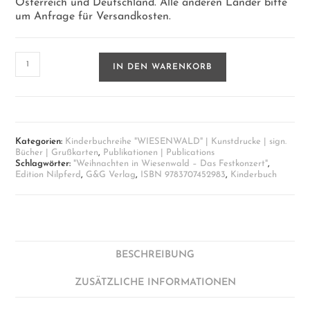
Österreich und Deutschland. Alle anderen Länder bitte
um Anfrage für Versandkosten.
Kinderbuch
IN DEN WARENKORB
"Weihnachten
in
Wiesenwald
-
Das
Festkonzert"
Kategorien:
Kinderbuchreihe "WIESENWALD" | Kunstdrucke | sign.
Menge
Bücher | Grußkarten
,
Publikationen | Publications
Schlagwörter:
"Weihnachten in Wiesenwald – Das Festkonzert"
,
Edition Nilpferd
,
G&G Verlag
,
ISBN 9783707452983
,
Kinderbuch
BESCHREIBUNG
ZUSÄTZLICHE INFORMATIONEN