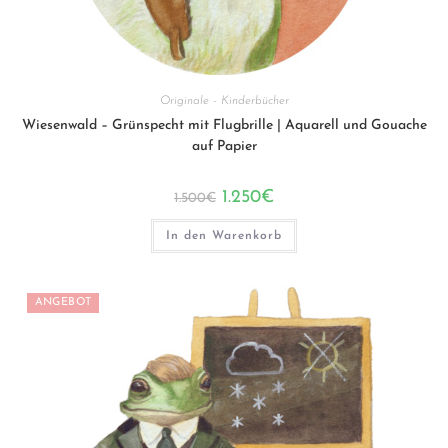
Originale - Kinderbücher
Wiesenwald – Grünspecht mit Flugbrille | Aquarell und Gouache
auf Papier
Ursprünglicher
Aktueller
1.250
€
1.500
€
Preis
Preis
war:
ist:
1.500€
1.250€.
In den Warenkorb
ANGEBOT