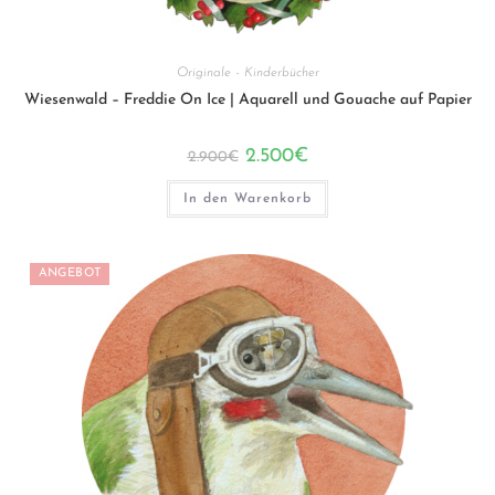
Originale - Kinderbücher
Wiesenwald – Freddie On Ice | Aquarell und Gouache auf Papier
Ursprünglicher
Aktueller
2.500
€
2.900
€
Preis
Preis
war:
ist:
2.900€
2.500€.
In den Warenkorb
ANGEBOT