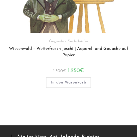
Originale - Kinderbücher
Wiesenwald – Wetterfrosch Joschi | Aquarell und Gouache auf
Papier
Ursprünglicher
Aktueller
1.250
€
1.500
€
Preis
Preis
war:
ist:
1.500€
1.250€.
In den Warenkorb
Atelier Mag. Art. Jolanda Richter