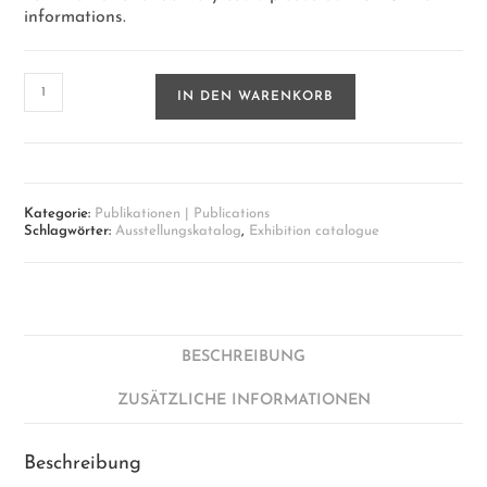
informations.
Ausstellungskatalog
IN DEN WARENKORB
2022
/
23
Menge
Kategorie:
Publikationen | Publications
Schlagwörter:
Ausstellungskatalog
,
Exhibition catalogue
BESCHREIBUNG
ZUSÄTZLICHE INFORMATIONEN
Beschreibung