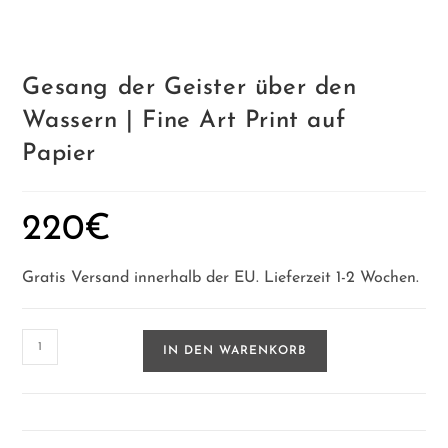
Gesang der Geister über den
Wassern | Fine Art Print auf
Papier
220
€
Gratis Versand innerhalb der EU. Lieferzeit 1-2 Wochen.
Gesang
IN DEN WARENKORB
der
Geister
über
den
Wassern
|