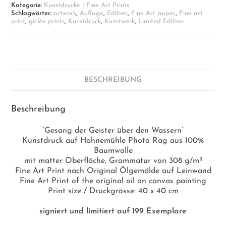
Kategorie:
Kunstdrucke | Fine Art Prints
Fine
Schlagwörter:
artwork
,
Auflage
,
Edition
,
Fine Art paper
,
Fine art
Art
print
,
giclée prints
,
Kunstdruck
,
Kunstwerk
,
Limited Edition
Print
auf
Papier
Menge
BESCHREIBUNG
Beschreibung
‘Gesang der Geister über den Wassern’
Kunstdruck auf Hahnemühle Photo Rag aus 100%
Baumwolle
mit matter Oberfläche, Grammatur von 308 g/m²
Fine Art Print nach Original Ölgemälde auf Leinwand
Fine Art Print of the original oil on canvas painting
Print size / Druckgrösse: 40 x 40 cm
signiert und limitiert auf 199 Exemplare