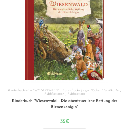
Kinderbuchreihe "WIESENWALD" | Kunstdrucke | sign. Bücher | Grußkarten
,
Publikationen | Publications
Kinderbuch “Wiesenwald – Die abenteuerliche Rettung der
Bienenkönigin”
35
€