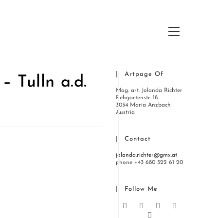
Hauptmenü
Artpage Of
– Tulln a.d.
Mag. art. Jolanda Richter
Rehgartenstr. 18
3034 Maria Anzbach
Austria
Contact
jolanda.richter@gmx.at
phone +43 680 322 61 20
Follow Me