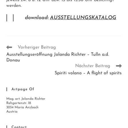
jeweils zw. 8 u. 12 Uhr bzw. 13 bis 15:30 Uhr besichtigt
werden.
download:
AUSSTELLUNGSKATALOG
Weitere
Vorheriger Beitrag
Artikel
Ausstellungseröffnung Jolanda Richter – Tulln a.d.
ansehen
Donau
Nächster Beitrag
Spiriti volano – A flight of spirits
Artpage Of
Mag. art. Jolanda Richter
Rehgartenstr. 18
3034 Maria Anzbach
Austria
Contact