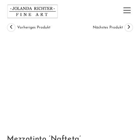
Zum
Inhalt
Hau
springen
Vorheriges Produkt
Nächstes Produkt
Mezzotinto ‘Nafteta’