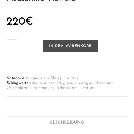
220
€
Mezzotinto
IN DEN WARENKORB
'Nafteta'
Menge
Kategorie:
Originale Grafiken | Graphics
Schlagwörter:
drypoint method
,
gravure
,
intaglio
,
Mezzotinto
,
Originalgrafik
,
printmaking
,
Schabkunst
,
Tiefdruck
BESCHREIBUNG