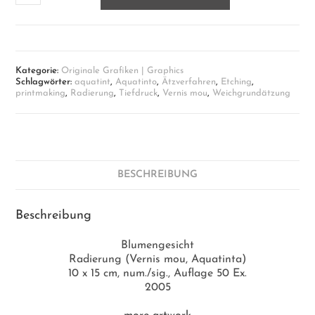
Radierung
Menge
Kategorie:
Originale Grafiken | Graphics
Schlagwörter:
aquatint
,
Aquatinto
,
Ätzverfahren
,
Etching
,
printmaking
,
Radierung
,
Tiefdruck
,
Vernis mou
,
Weichgrundätzung
BESCHREIBUNG
Beschreibung
Blumengesicht
Radierung (Vernis mou, Aquatinta)
10 x 15 cm, num./sig., Auflage 50 Ex.
2005