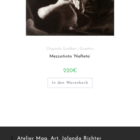
Originale Grafiken | Graphics
Mezzotinto ‘Nafteta’
220
€
In den Warenkorb
Atelier Mag. Art. Jolanda Richter