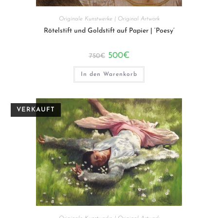
Originale Kunstwerke | Original Artwork
Rötelstift und Goldstift auf Papier | ‘Poesy’
Ursprünglicher
Aktueller
500
€
750
€
Preis
Preis
war:
ist:
750€
500€.
In den Warenkorb