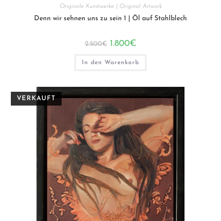
Originale Kunstwerke | Original Artwork
Denn wir sehnen uns zu sein 1 | Öl auf Stahlblech
Ursprünglicher
Aktueller
1.800
€
2.500
€
Preis
Preis
war:
ist:
2.500€
1.800€.
In den Warenkorb