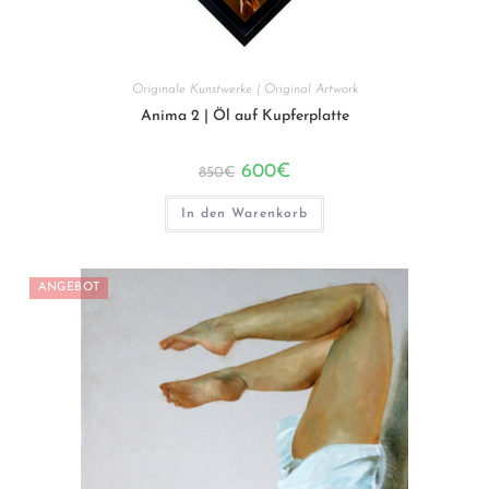
Originale Kunstwerke | Original Artwork
Anima 2 | Öl auf Kupferplatte
Ursprünglicher
Aktueller
600
€
850
€
Preis
Preis
war:
ist:
850€
600€.
In den Warenkorb
ANGEBOT