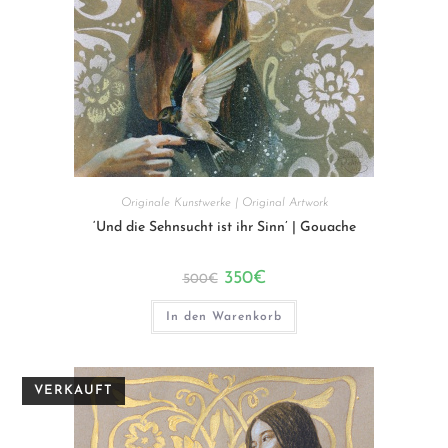
Originale Kunstwerke | Original Artwork
‘Und die Sehnsucht ist ihr Sinn’ | Gouache
Ursprünglicher
Aktueller
350
€
500
€
Preis
Preis
war:
ist:
500€
350€.
In den Warenkorb