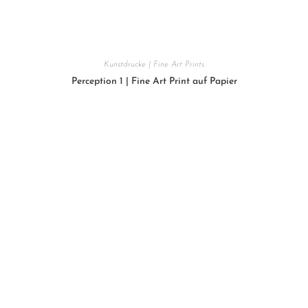
Kunstdrucke | Fine Art Prints
Perception 1 | Fine Art Print auf Papier
200
€
In den Warenkorb