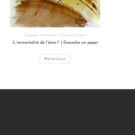
Originale Kunstwerke | Original Artwork
‘L’immortalité de l’âme 1’ | Gouache on paper
Weiterlesen