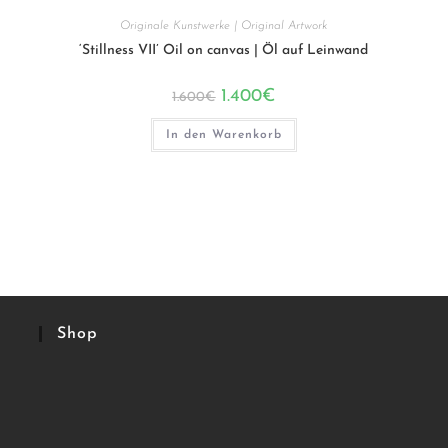
Originale Kunstwerke | Original Artwork
‘Stillness VII’ Oil on canvas | Öl auf Leinwand
Ursprünglicher
Aktueller
1.400
€
1.600
€
Preis
Preis
war:
ist:
1.600€
1.400€.
In den Warenkorb
Shop