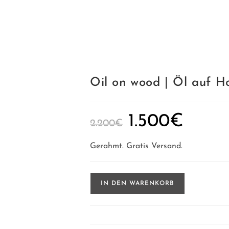
Oil on wood | Öl auf Ho
Ursprünglicher
Aktueller
1.500
€
2.200
€
Preis
Preis
war:
ist:
2.200€
1.500€.
Gerahmt. Gratis Versand.
Oil
IN DEN WARENKORB
on
wood
|
Öl
auf