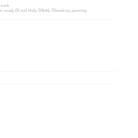
twork
on wood
,
Öl auf Holz
,
Ölbild
,
Ölmalerei
,
painting