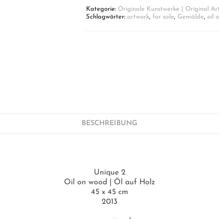
Holz
Kategorie:
Originale Kunstwerke | Original Ar
'Unique
Schlagwörter:
artwork
,
for sale
,
Gemälde
,
oil 
2'
Menge
BESCHREIBUNG
Unique 2
Oil on wood | Öl auf Holz
45 x 45 cm
2013