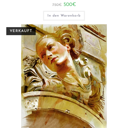
Ursprünglicher
Aktueller
500
€
750
€
Preis
Preis
war:
ist:
750€
500€.
In den Warenkorb