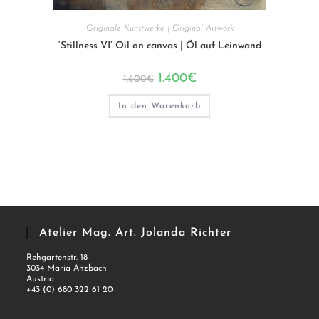
Originale Kunstwerke | Original Artwork
‘Stillness VI’ Oil on canvas | Öl auf Leinwand
Ursprünglicher
Aktueller
1.400
€
1.600
€
Preis
Preis
war:
ist:
1.600€
1.400€.
In den Warenkorb
Atelier Mag. Art. Jolanda Richter
Rehgartenstr. 18
3034 Maria Anzbach
Austria
+43 (0) 680 322 61 20