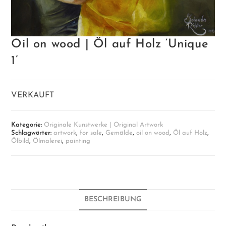
Oil on wood | Öl auf Holz ‘Unique
1’
VERKAUFT
Kategorie:
Originale Kunstwerke | Original Artwork
Schlagwörter:
artwork
,
for sale
,
Gemälde
,
oil on wood
,
Öl auf Holz
,
Ölbild
,
Ölmalerei
,
painting
BESCHREIBUNG