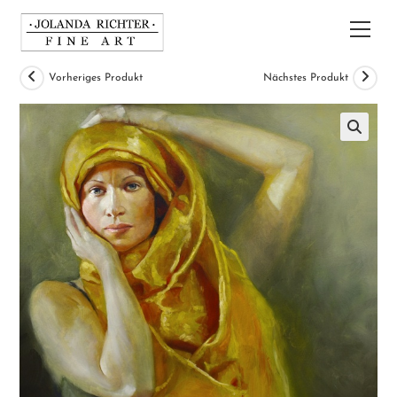
Zum
Inhalt
Hau
springen
Vorheriges Produkt
Nächstes Produkt
🔍