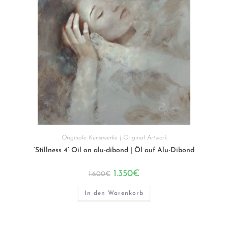
Originale Kunstwerke | Original Artwork
‘Stillness 4’ Oil on alu-dibond | Öl auf Alu-Dibond
Ursprünglicher
Aktueller
1.350
€
1.600
€
Preis
Preis
war:
ist:
1.600€
1.350€.
In den Warenkorb