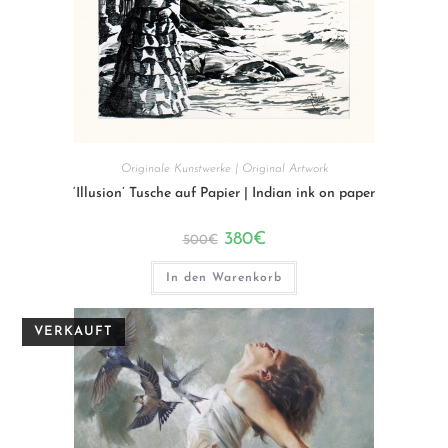
Originale Kunstwerke | Original Artwork
‘Illusion’ Tusche auf Papier | Indian ink on paper
Ursprünglicher
Aktueller
380
€
500
€
Preis
Preis
war:
ist:
500€
380€.
In den Warenkorb