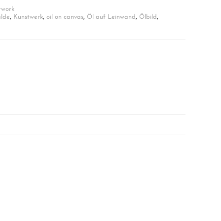
twork
lde
,
Kunstwerk
,
oil on canvas
,
Öl auf Leinwand
,
Ölbild
,