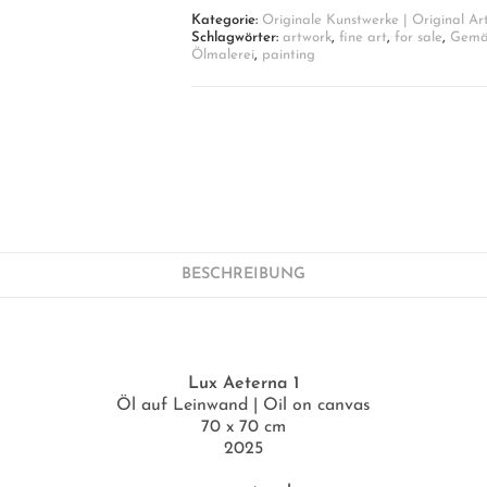
canvas
Kategorie:
Originale Kunstwerke | Original Ar
Menge
Schlagwörter:
artwork
,
fine art
,
for sale
,
Gemä
Ölmalerei
,
painting
BESCHREIBUNG
Lux Aeterna 1
Öl auf Leinwand | Oil on canvas
70 x 70 cm
2025