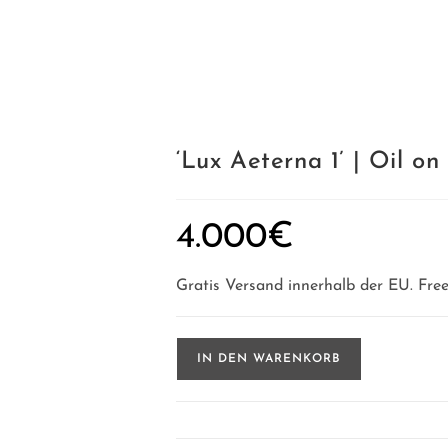
‘Lux Aeterna 1’ | Oil on
4.000
€
Gratis Versand innerhalb der EU. Free
'Lux
IN DEN WARENKORB
Aeterna
1'
|
Oil
on