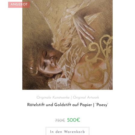
ANGEBOT
Originale Kunstwerke | Original Artwork
Rötelstift und Goldstift auf Papier | ‘Poesy’
Ursprünglicher
Aktueller
500
€
750
€
Preis
Preis
war:
ist:
750€
500€.
In den Warenkorb