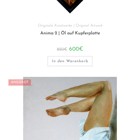
Originale Kunstwerke | Original Artwork
Anima 2 | Öl auf Kupferplatte
Ursprünglicher
Aktueller
600
€
850
€
Preis
Preis
war:
ist:
850€
600€.
In den Warenkorb
ANGEBOT