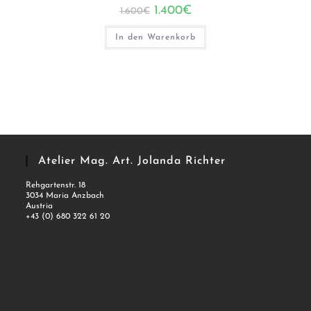
Ursprünglicher
Aktueller
1.400
€
1.600
€
Preis
Preis
war:
ist:
1.600€
1.400€.
In den Warenkorb
Atelier Mag. Art. Jolanda Richter
Rehgartenstr. 18
3034 Maria Anzbach
Austria
+43 (0) 680 322 61 20