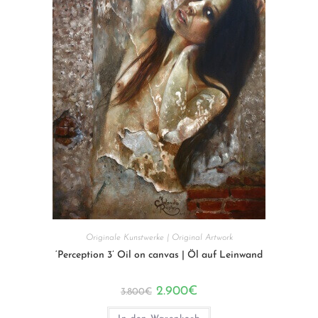
Originale Kunstwerke | Original Artwork
‘Perception 3’ Oil on canvas | Öl auf Leinwand
Ursprünglicher
Aktueller
2.900
€
3.800
€
Preis
Preis
war:
ist: