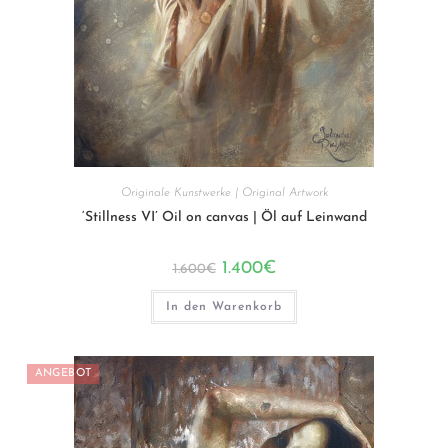
Originale Kunstwerke | Original Artwork
‘Stillness VI’ Oil on canvas | Öl auf Leinwand
Ursprünglicher
Aktueller
1.400
€
1.600
€
Preis
Preis
war:
ist:
1.600€
1.400€.
In den Warenkorb
ANGEBOT