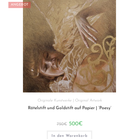
ANGEBOT
Originale Kunstwerke | Original Artwork
Rötelstift und Goldstift auf Papier | ‘Poesy’
Ursprünglicher
Aktueller
500
€
750
€
Preis
Preis
war:
ist:
750€
500€.
In den Warenkorb