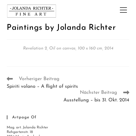
Zum
Inhalt
Hau
springen
Paintings by Jolanda Richter
Revelation 2, Oil on canvas, 100 x 160 cm, 2014
Weitere
Vorheriger Beitrag
Artikel
Spiriti volano – A flight of spirits
ansehen
Nächster Beitrag
Ausstellung – bis 31. Okt. 2014
Artpage Of
Mag. art. Jolanda Richter
Rehgartenstr. 18