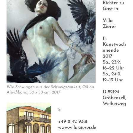
Richter zu
Gast in
Villa
Zierer
11.
Kunstwoch
enende
2017
Sa., 23.9.
16–22 Uhr
So., 24.9.
12–19 Uhr
Wie Schwingen aus der Schweigsamkeit, Oil on
D-82194
Alu-dibond, 50 x 50 cm, 2017
Gröbenzell,
Weiherweg
5
+49 8142 9381
www.villa-zierer.de