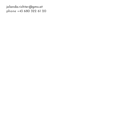
jolanda.richter@gmx.at
phone +43 680 322 61 20
Follow Me
Atelier Mag. Art. Jolanda Richter
Rehgartenstr. 18
3034 Maria Anzbach
Austria
+43 (0) 680 322 61 20