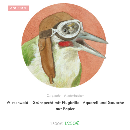
ANGEBOT
Originale - Kinderbücher
Wiesenwald – Grünspecht mit Flugbrille | Aquarell und Gouache
auf Papier
Ursprünglicher
Aktueller
1.250
€
1.500
€
Preis
Preis