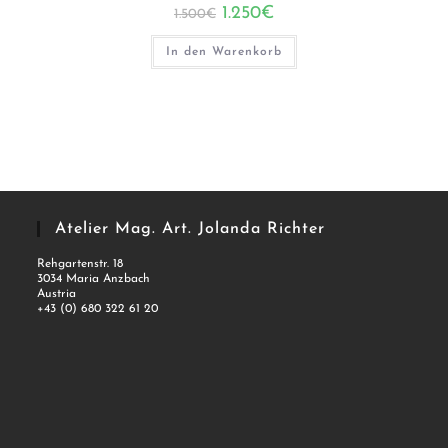
Ursprünglicher
Aktueller
1.250
€
1.500
€
Preis
Preis
war:
ist:
1.500€
1.250€.
In den Warenkorb
Atelier Mag. Art. Jolanda Richter
Rehgartenstr. 18
3034 Maria Anzbach
Austria
+43 (0) 680 322 61 20