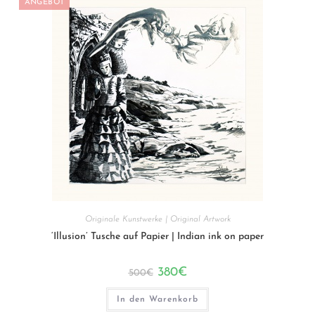
ANGEBOT
Originale Kunstwerke | Original Artwork
‘Illusion’ Tusche auf Papier | Indian ink on paper
Ursprünglicher
Aktueller
380
€
500
€
Preis
Preis
war:
ist:
500€
380€.
In den Warenkorb