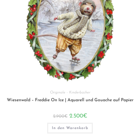
Originale - Kinderbücher
Wiesenwald – Freddie On Ice | Aquarell und Gouache auf Papier
Ursprünglicher
Aktueller
2.500
€
2.900
€
Preis
Preis
war:
ist:
2.900€
2.500€.
In den Warenkorb